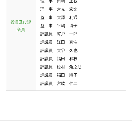
理 事 田嶋 正枝
理 事 倉光 宏文
監 事 大澤 利通
役員及び評
監 事 平嶋 博子
議員
評議員 賀戸 一郎
評議員 江田 直浩
評議員 大谷 久也
評議員 福田 和枝
評議員 松村 角之助
評議員 福田 順子
評議員 宮脇 伸二