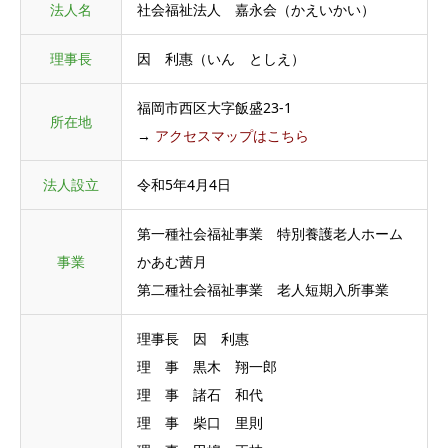
法人名
社会福祉法人 嘉永会（かえいかい）
理事長
因 利惠（いん としえ）
福岡市西区大字飯盛23-1
所在地
→
アクセスマップはこちら
法人設立
令和5年4月4日
第一種社会福祉事業 特別養護老人ホーム
事業
かあむ茜月
第二種社会福祉事業 老人短期入所事業
理事長 因 利惠
理 事 黒木 翔一郎
理 事 諸石 和代
理 事 柴口 里則