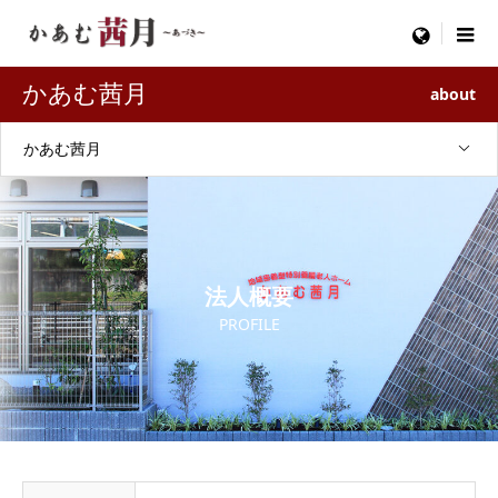
menu
かあむ茜月
about
かあむ茜月
法人概要
PROFILE