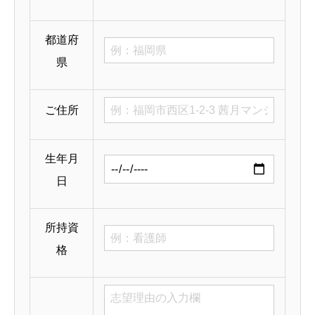
都道府
県
ご住所
生年月
日
所持資
格