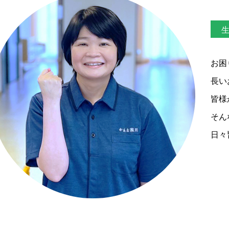
生
お困
長い
皆様
そん
日々