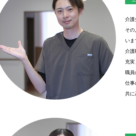
介護
その
いま
介護
充実
職員
仕事
共に