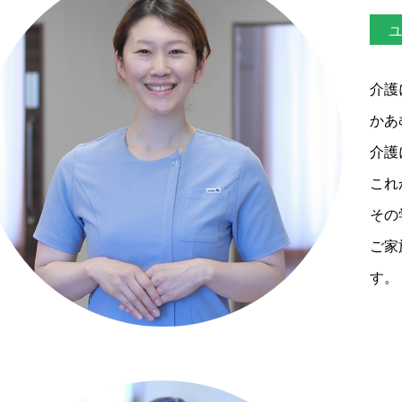
ユ
介護
かあ
介護
これ
その
ご家
す。