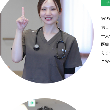
ナ
病状
供し
一人
医療
りま
ご安